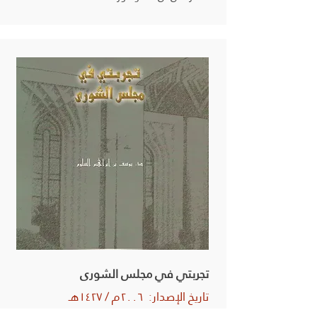
تجربتي في مجلس الشورى
تاريخ الإصدار: ٢٠٠٦م / ١٤٢٧هـ