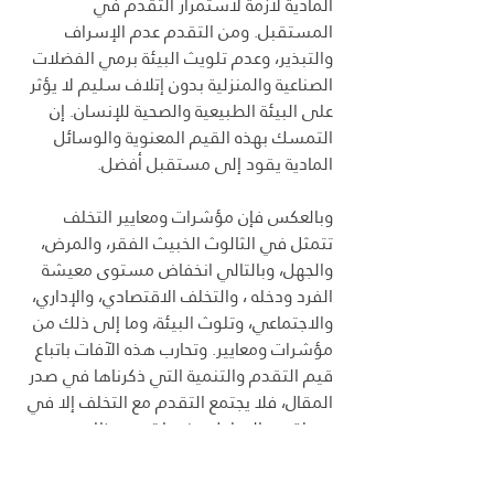
المادية لازمة لاستمرار التقدم في 
المستقبل. ومن التقدم عدم الإسراف 
والتبذير، وعدم تلويث البيئة برمي الفضلات 
الصناعية والمنزلية بدون إتلاف سليم لا يؤثر 
على البيئة الطبيعية والصحية للإنسان. إن 
التمسك بهذه القيم المعنوية والوسائل 
المادية يقود إلى مستقبل أفضل.
وبالعكس فإن مؤشرات ومعايير التخلف 
تتمثل في الثالوث الخبيث الفقر، والمرض، 
والجهل، وبالتالي انخفاض مستوى معيشة 
الفرد ودخله ، والتخلف الاقتصادي، والإداري، 
والاجتماعي، وتلوث البيئة، وما إلى ذلك من 
مؤشرات ومعايير. وتحارب هذه الآفات باتباع 
قيم التقدم والتنمية التي ذكرناها في صدر 
المقال، فلا يجتمع التقدم مع التخلف إلا في 
مرحلة من المراحل، عندما تبدو مظاهر 
التقدم واضحة، مع إبقاء بعض مظاهر التخلف 
إلى أن تزول مع استمرار التقدم ؛ أي أن 