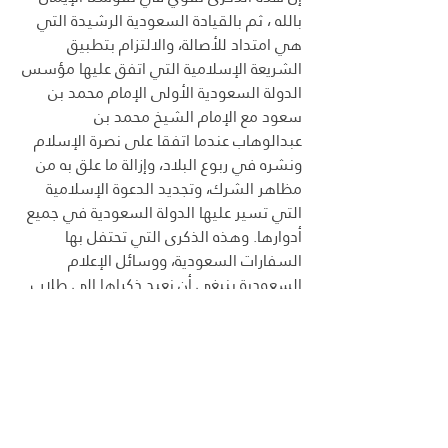
بالله ، ثم بالقيادة السعودية الرشيدة التي 
هي امتداد للأصالة، والالتزام بتطبيق 
الشريعة الإسلامية التي اتفق عليها مؤسس 
الدولة السعودية الأولى الإمام محمد بن 
سعود مع الإمام الشيخ محمد بن 
عبدالوهاب عندما اتفقا على نصرة الإسلام 
ونشره في ربوع البلاد، وإزالة ما علق به من 
مظاهر الشرك، وتجديد الدعوة الإسلامية 
التي تسير عليها الدولة السعودية في جميع 
أدوارها. وهذه الذكرى التي تحتفل بها 
السفارات السعودية، ووسائل الإعلام 
السعودية ينبغي أن نعيد ذكراها إلى طلاب 
الجامعات والمدارس في المملكة العربية 
السعودية ، لأن الشباب هم أحوج ما يكون 
لمعرفة معنی و مغزی هذا اليوم الوطني 
وأهميته، وتذكر ما يرمز إليه كل عام حتى 
تقوي العزائم ، وتتجدد روح الالتزام بالشريعة 
في جميع حياتنا الخاصة والعامة وفي جميع 