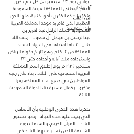
 يوافق يوم ۲۳ سبتمبر من كل عام ذكرى 
آراء و أفكار
اليوم الوطني للمملكة العربية السعودية . 
وتذكرنا هذه الذكرى بأمور كثيرة، منها الدور 
الجزء الثالث
العظيم الذي قام به موحد المملكة العربية 
رؤية استراتيجية
السعودية الملك الراحل عبدالعزیز بن 
عبدالرحمن بن فيصل آل سعود – رحمه الله – 
خلال ۳۰ عاما أمضاها في الجهاد لتوحيد 
المملكة من ۱۹۰۲م وهو تاريخ دخوله الرياض 
واسترداده ملك آبائه وأجداده حتى ۲۳ 
سبتمبر ۱۹۳۲م يوم إطلاق اسم المملكة 
العربية السعودية على البلاد ، بناء على رغبة 
المواطنين في جميع أنحاء المملكة، رمزا 
وذكرى لإكمال مسيرة بناء الدولة السعودية 
الثالثة.
تذكرنا هذه الذكرى الوطنية بأن الأساس 
الذي بنيت عليه هذه الدولة . وهو دستور 
البلاد – القرآن الكريم، والسنة النبوية 
الشريفة اللذين تسير عليهما البلاد في 