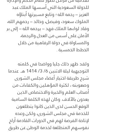
تقدمية من مراحل تطور نظام الحكم والإدارة 
للدولة السعودية التي أسسها الملك عبد 
العزيز – رحمه الله ؛ وتابع مسيرتها أبناؤه 
الملوك سعود، وفيصل، وخالد – رحمهم الله، 
وقاد لواءها الملك فهد – يرحمه الله – إلى بر 
الأمان على أسس من العدل والرحمة، 
والمساواة في دولة الرفاهية من خلال 
الخطط الخمسية .
ولقد ظهر ذلك جليا وواضحا في كلمته 
التوجيهية ليلة الاثنين 6/ 3/ 1414 هـ. عندما 
شرح طريقة اختيار أعضاء مجلس الشورى 
وصعوبته ، لكثرة المؤهلين والكفاءات من 
أصحاب العلم والخبرة والاختصاص الذين 
يعدون بالآلاف. وكان لهذه الكلمة السامية 
الوقع الحسن لدى الذين كانوا يتطلعون 
للخدمة في مجلس الشورى، ولكن وعده 
لإتاحة الفرصة لهم في الدورات القادمة أراح 
نفوسهم المتطلعة لخدمة الوطن عن طريق 