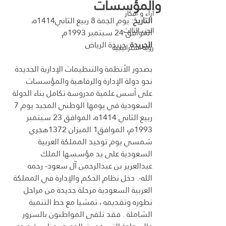
والمؤسسات
آراء و أفكار
التاريخ
: يوم الجمة 8 ربيع الثاني1414ه، 
الجزء الثالث
الموافق 24 سبتمبر 1993م
الجريدة
: جريدة الرياض
رؤية استراتيجية
بصدور الأنظمة والتنظيمات الإدارية الجديدة 
نحو دولة الإدارة والرفاهية والمؤسسات 
على أسس علمية مدروسة تكامل بناء الدولة 
السعودية في يومها الوطني المجيد يوم 7 
ربيع الثاني 1414ه، الموافق 23 سبتمبر 
1993م، الموافق1 الميزان 1372هجري 
شمسي يوم توحيد المملكة العربية 
السعودية على يد مؤسسها الملك 
عبدالعزيز بن عبدالرحمن آل سعود- رحمه 
الله-. دخل نظام الحكم والإدارة في المملكة 
العربية السعودية مرحلة جديدة من مراحل 
تطوره وتقديمه ، تمشيا مع خط التنمية 
الشاملة . فقد تلقى المواطنون بالسرور 