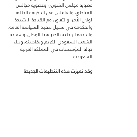
عضوية مجلس الشورى، وعضوية مجالس 
المناطق، والعاملين في الحكومة الطاعة 
لولي الأمر، والتعاون مع القيادة الرشيدة 
والحكومة في سبيل تنفيذ السياسة العامة، 
والخدمة الوطنية الخير هذا الوطن، وسعادة 
الشعب السعودي الكريم ورفاهيته، وبناء 
دولة المؤسسات في المملكة العربية 
السعودية .
وقد تميزت هذه التنظيمات الجديدة 
بالمميزات والخصائص التالية :
 ا- إتباع المنهج الإسلامي القويم في الحكم 
والإدارة.
 ۲ – الأخذ بمبدأ الثوابت والمتغيرات في 
الحكم والإدارة .
 ٣- الجمع بين الأصالة والمعاصرة في أساليب 
الحكم والإدارة .