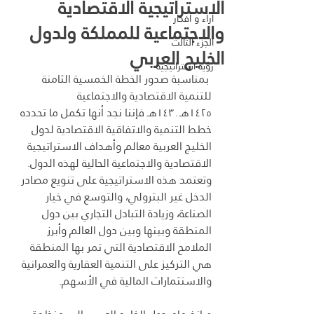
الاستراتيجية الاقتصادية
آراء و أفكار
والاجتماعية للمملكة ولدول
الجزء الثالث
الخليج العربي
رؤية استراتيجية
 بمناسبة صدور الخطة الخمسية الثامنة 
للتنمية الاقتصادية والاجتماعية 
۱٤٢٥هـ۱٤۳۰هـ فإننا نجد أنها تكمل ما تحدده 
خطط التنمية والاتفاقية الاقتصادية لدول 
الخليج العربية معالم وأهداف الاستراتيجية 
الاقتصادية والاجتماعية الحالية لهذه الدول. 
وتعتمد هذه الاستراتيجية على تنويع مصادر 
الدخل غير البترولي، والتوسع في خيار 
الصناعة، وزيادة التبادل التجاري بين دول 
المنطقة وبينها وبين دول العالم وأبرز 
الملامح الاقتصادية التي تمر بها المنطقة 
هي التركيز على التنمية العقارية والعمرانية 
والاستثمارات المالية في الأسهم.