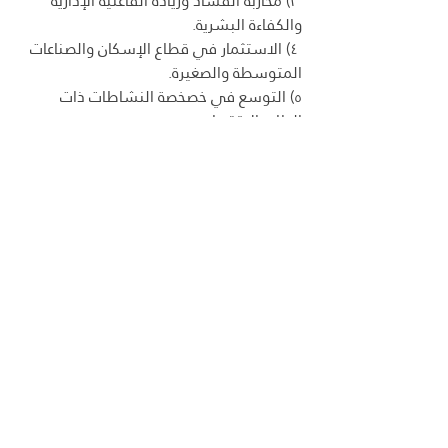
 ۳) محاربة الفساد وزيادة الفاعلية الإدارية 
والكفاءة البشرية.
 ٤) الاستثمار في قطاع الإسكان والصناعات 
المتوسطة والصغيرة.
٥) التوسع في خصخصة النشاطات ذات 
الطابع الاقتصادي.
 وهذه الاستراتيجيات ينبغي الأخذ بها من 
جميع دول الخليج العربية منفردة ومجتمعة ، 
حتى يكون هناك تفعيل حقيقي للاتفاقية 
الاقتصادية وخطط التنمية في المنطقة، 
وزيادة انتقال العمال ورؤوس الأموال بين 
دول المنطقة ليكون السوق الخليجي العربي 
أكثر فائدة للوطن والمواطن في كل دولة، 
وهذا الأمر يتطلب تغيير خطط التنمية 
لمواكبة هذه الاستراتيجية الاقتصادية في 
المستقبل، بما في ذلك أساليب وطرق 
وضع الخطط وتمويلها، ومتابعة تنفيذها. هذا 
مع الاستمرار في تنمية القطاعات الأخرى، 