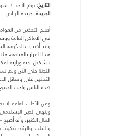
التاريخ
: يوم الأحد ٢  شوال ١٤١٧هـ، الموافق ٩ فبراير ١٩٩٧م
الجريدة
: جريدة الرياض
أصبح التدخين من العوامل
في الأماكن العامة ووسائ
وقد أصدرت الحكومة السع
هذا القرار بالمتابعة، ف
بتشكيل لجنة وزارية لمك
اللجنة حتى الآن ولم نس
التدخين على وسائل الإعل
صحة الناس واجب الجميع 
ومن الآداب العامة ألا يد
وينهى الدين الإسلامي 
المال الكثير، وأنه أصبح 
والقلب، والرئة ؛ فكيف 