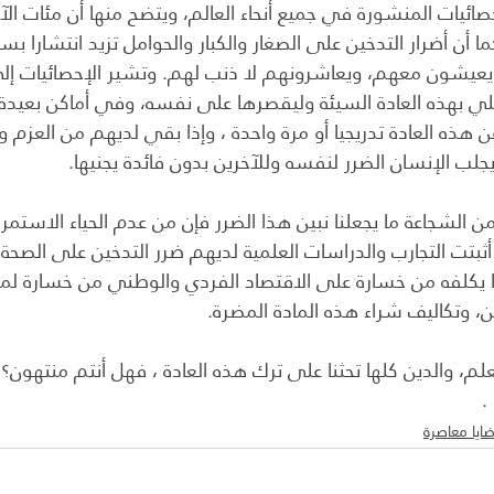
صائيات المنشورة في جميع أنحاء العالم، ويتضح منها أن مئات ال
 أن أضرار التدخين على الصغار والكبار والحوامل تزيد انتشارا بس
يعيشون معهم، ويعاشرونهم لا ذنب لهم. وتشير الإحصائيات إلى 
بتلي بهذه العادة السيئة وليقصرها على نفسه، وفي أماكن بعيدة 
 هذه العادة تدريجيا أو مرة واحدة ، وإذا بقي لديهم من العزم وق
لب الإنسان الضرر لنفسه وللآخرين بدون فائدة يجنيها.
 من الشجاعة ما يجعلنا نبين هذا الضرر فإن من عدم الحياء الاستمرار 
أثبتت التجارب والدراسات العلمية لديهم ضرر التدخين على الصحة ال
ما يكلفه من خسارة على الاقتصاد الفردي والوطني من خسارة لمك
ن، وتكاليف شراء هذه المادة المضرة.
علم، والدين كلها تحثنا على ترك هذه العادة ، فهل أنتم منتهو
.
ايا معاصرة