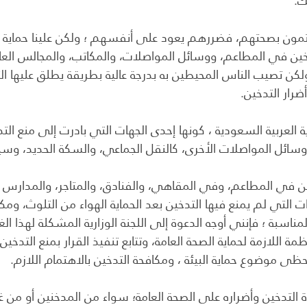
ك.
هتمون بصحتهم، فضررهم يعود على أنفسهم ؛ ولكن علينا حماية اله
ين في المطاعم، ووسائل المواصلات، والمكاتب، والمجالس العامة
كن تصيب الناس المحيطين به بدرجة عالية بطريقة يطلق عليها ال
ضرار التدخين.
ة العربية السعودية ، كونها إحدى الجهات التي بادرت إلى منع الت
ا وسائل المواصلات الأخرى، كالنقل الجماعي، والسكة الحديد، وسيا
ين في المطاعم، وفي المقاهي، والفنادق، والمتاجر، والمدارس و
لتي لم يمنع فيها التدخين بعد الحماية الهواء من التلوث، ومكا
لمناسبة ؛ فإنني أوجه الدعوة إلى اللجنة الوزارية المشكلة لهذا ال
ة اللازمة لحماية الصحة العامة، وتتابع تنفيذ القرار بمنع التدخين
يحظى موضوع حماية البيئة ، ومكافحة التدخين بالاهتمام اللازم.
رة التدخين وأضراره على الصحة العامة؛ سواء من المدخنين أو من غ