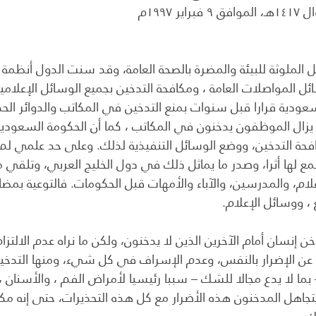
 الملوثة للبيئة والمضرة بالصحة العامة، وقد سنت الدول أنظمة ل
ل المواصلات العامة ، ومكافحة التدخين بجميع الوسائل الإعلامية 
ودية قرارا قبل سنوات بمنع التدخين في المكاتب والدوائر الحك
لا يزال الموظفون يدخنون في المكاتب ، كما أن الحكومة السعودية
افحة التدخين، ووضع الوسائل التنفيذية لذلك. وعلى حد علمي لم
مع لها أثرا، وصدر ما يماثل ذلك في دول الخليج العربي، وتلقي
ام، والمدرسين، والآباء والأمهات قبل الحكومات. فالتوعية بمضا
، ووسائل الإعلام.
خن إنسان أمام الآخرين الذين لا يدخنون، ولكن ما نراه عدم الالتزام
عن الإضرار بالنفس، وعدم الإسراف في كل شيء، ومنها التدخي
– بما لا يدع مجالا للشك – سببا رئيسيا لأمراض الفم ، والأسنان ،
يتجاهل المدخنون هذه الأضرار مع كل هذه التحذيرات، حتى إنه م