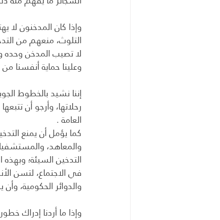
السجائر ما يفهم منه ذل
وإذا كان المدخنون لا ي
التلوث، منعهم من التدخ
لا تصيب المدخن وحده ول
وعلينا حماية أنفسنا من أ
إننا نشيد بالخطوط الجوي
رحلاتها، وأرجو أن تتبعه
العامة .
كما يؤمل أن يمنع التدخ
والمعاهد، والمستشفيات ا
التدخين السيئة؛ وبهذه ا
في الاجتماع، لتسن الأنظم
والدوائر الحكومية، وأن 
وإذا ما أردنا إدراك خطو