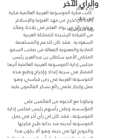
والرأي الآخر
آراء و أفكار
 كانت فكرة الموسوعة العربية العالمية فكرة 
الجزء الثالث
رائدة بأن تخرج من مهد العروبة والإسلام 
برعاية رائد من رواد العلم في بلادنا، وقائد 
رؤية استراتيجية
من القيادة الرشيدة للمملكة العربية 
السعودية . فقد كان للدعم والمساهمة 
المادية والمعنوية الفعالة من صاحب السمو 
الملكي الأمير سلطان بن عبدالعزيز رئيس 
مجلس إدارة الموسوعة العربية العالمية أثرها 
الممتاز في سرعة إعداد وإخراج وطبع هذه 
الموسوعة العربية في زمن قياسي، وهو 
عمل وإنجاز علمي رائع يشكر القائمون عليه .
وتجاوبا مع الدعوة من القائمين على 
المؤسسة، وعلى رأسهم رئيس مجلس إدارة 
الموسوعة ، فقد كان لي رأي آخر في عمل 
الموسوعة أبديته عند بداية طرح فكرتها 
والترويج لها في حينه، وهو ألا يكون هذا 