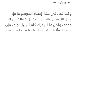
يقدرون عليه.
وكما قيل في حفل إصدار الموسوعة فإن 
عمل الإنسان والبشر لا يكمل ؟ فالكمال لله 
وحده ، ولكن ما لا يدرك كله لا يترك جله ، فإن 
ما عمل وأنجز يعتبر عملا علميا فريدا من نوعه.
وإن شهادة الأستاذ الدكتور راشد بن 
عبدالعزيز المبارك بأن هذا العمل أليس 
مسبوقا هو اعتراف علمي بحق الآخرين في 
السبق، وأسلوب علمي لا يهضم حقهم 
لأهمية ذكره وتسجيله في هذه المناسبة 
التاريخية، وأن المميزات التي حققتها 
الموسوعة العربية العالمية المترجمة مكملة 
للفوائد والأعمال المماثلة السابقة حتى لو 
لم تكمل وتضاف إليها رصيد عمل ممتاز 
يسعى القائمون عليه نحو الكمال .
والخطوة القادمة – إن شاء الله – هی ما دعا 