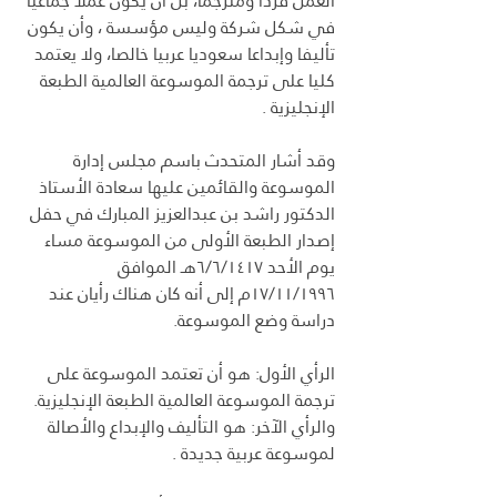
العمل فردا ومترجما، بل أن يكون عملا جماعيا 
في شكل شركة وليس مؤسسة ، وأن يكون 
تأليفا وإبداعا سعوديا عربيا خالصا، ولا يعتمد 
كليا على ترجمة الموسوعة العالمية الطبعة 
الإنجليزية .
وقد أشار المتحدث باسم مجلس إدارة 
الموسوعة والقائمين عليها سعادة الأستاذ 
الدكتور راشد بن عبدالعزيز المبارك في حفل 
إصدار الطبعة الأولى من الموسوعة مساء 
يوم الأحد ٦/٦/١٤١٧هـ الموافق 
١٧/١١/١٩٩٦م إلى أنه كان هناك رأيان عند 
دراسة وضع الموسوعة.
الرأي الأول: هو أن تعتمد الموسوعة على 
ترجمة الموسوعة العالمية الطبعة الإنجليزية.
والرأي الآخر: هو التأليف والإبداع والأصالة 
لموسوعة عربية جديدة .