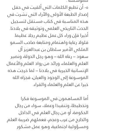
للمؤسسة .
٥- أن تطبع الكلمات التي ألقيت في حفل 
إصدار الطبعة الأولى والآراء التي نشرت في 
هذه المناسبة في كتاب مستقل لتسجيل 
الحدث التاريخي العلمي وتوثيقه في بلادنا.
أخيرا فإن وراء كل عمل عظيم رجلا عظيما. 
فلولا رعاية واهتمام ومتابعة صاحب السمو 
الملكي الأمير سلطان بن عبدالعزيز آل 
سعود – رعاه الله – وهو رجل الدولة، ونصير 
العلم والعلماء، ورائد من رواد العلم والأعمال 
الإنسانية الخيرية في بلادنا – لما خرجت هذه 
الموسوعة إلى الوجود والعيان، فجزاه الله 
خيرا عن العلم والعلماء والقراء.
أما المساهمون في الموسوعة فكرا 
وتخطيطا، وتنفيذا وعملا، سواء من رجال 
الحكومة، أو من رجال العلم في الداخل 
والخارج من عرب وعجم، فعملهم ضريبة العلم 
ومسؤولية اجتماعية، وهو عمل مشکور 