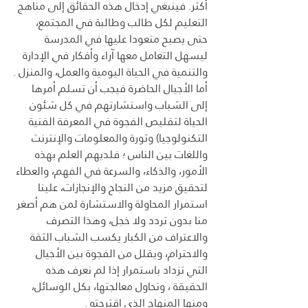
أكثر. فينبغي إدخال هذه الحقائق إلى مناهج 
التعليم لكل طالب وطالبة في المجتمع، 
حتى يصبح متعودا عليها في المدرسة 
ليسهل التعامل معها آراء وأفكار في الإدارة 
والتنمية في الحياة اليومية والعمل، والمنزل .
أما الأجيال الحاضرة فيجب أن تسلم أمرها 
إلى الشباب واستشارتهم في كل شئون 
الحياة لتقليص الفجوة في المعرفة الفنية 
التكنولوجيا) وثورة والمعلومات والإنترنت 
واللغات بين الناس ؛ فلديهم العلم بهذه 
الأمور، والذكاء، والسرعة في الفهم، والعطاء 
لتحقيق مزيد من النجاح والإنجازات، علينا 
استمرار المحاولة والاستشارة لمن هم أصغر 
منا بدون تردد ولا خجل، وهذا التصرف 
والاعتراف من الكبار يكسب الشباب الثقة 
والاحترام، ويقلل من الفجوة بين الأجيال 
التي تزداد باستمرار إذا لم نعرف هذه 
الحقيقة ، ونحاول معالجتها، بكل الوسائل، 
ومنها المنهاج الذي اقترحته .