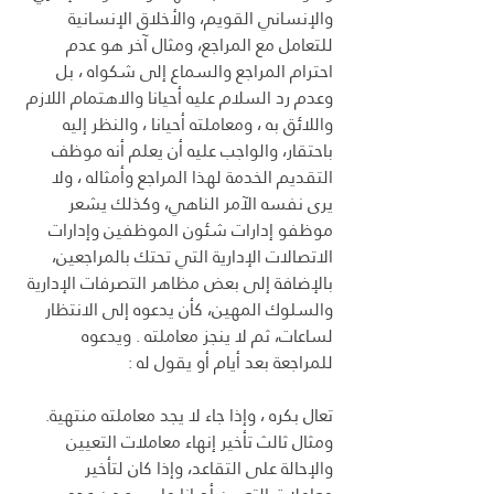
والإنساني القويم، والأخلاق الإنسانية 
للتعامل مع المراجع، ومثال آخر هو عدم 
احترام المراجع والسماع إلى شكواه ، بل 
وعدم رد السلام عليه أحيانا والاهتمام اللازم 
واللائق به ، ومعاملته أحيانا ، والنظر إليه 
باحتقار، والواجب عليه أن يعلم أنه موظف 
التقديم الخدمة لهذا المراجع وأمثاله ، ولا 
يرى نفسه الآمر الناهي، وكذلك يشعر 
موظفو إدارات شئون الموظفين وإدارات 
الاتصالات الإدارية التي تحتك بالمراجعين، 
بالإضافة إلى بعض مظاهر التصرفات الإدارية 
والسلوك المهين، كأن يدعوه إلى الانتظار 
لساعات، ثم لا ينجز معاملته . ويدعوه 
للمراجعة بعد أيام أو يقول له :
تعال بكره ، وإذا جاء لا يجد معاملته منتهية. 
ومثال ثالث تأخير إنهاء معاملات التعيين 
والإحالة على التقاعد، وإذا كان لتأخير 