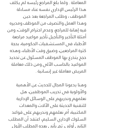
المعاملة . ولما بلغ المراجع رئيسه لم يكلف 
هذا الرئيس الإداري نفسه عناء مساءلة 
الموظف ، وطلب المراجعة بعد حين.
وهذا العمل والتصرف من الموظف ومديره 
فيه إهانة للمراجع، وعدم احترام الوقت، ومن 
أمثلة التأخير والتأجيل تأخير مواعيد مراجعة 
الأطباء في المستشفيات الحكومية، بحجة 
كثرة المراجعين، وضيق وقت الأطباء، وهذه 
حجج يتذرع بها الموظف المسئول عن تحديد 
المواعيد بالحاسب الآلي ومن ذلك معاملة 
المريض معاملة غير إنسانية .
وهنا يدعونا المجال للحديث عن الأهمية 
والأولوية في تدريب الموظفين، هل 
نعلمهم وندربهم على الوسائل الإدارية 
للتقنية الحديثة على الآلات والمعدات 
المكتبية، أم نعلمهم وندربهم على قواعد 
السلوك الإداري السليم، اعتقد أن المطلب 
الثاني أولى، ثم يأتي بعده المطلب الأول.