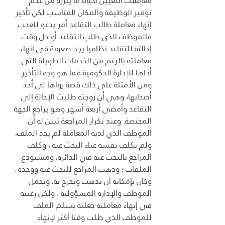
معاملات التعيين أحيانا ما يبرره من عدم 
توفير الوظيفة والمكان المناسب لكن تأخير 
إنهاء معاملة طالب التقاعد أمر يدعو للعجب. 
فالموظف الذي طلب التقاعد أو حل وقت 
إحالته للتقاعد نظاميا يجد صعوبة في إنهاء 
معاملته بالرغم من الخدمات الطويلة التي 
أداها للإدارة الحكومية فما هو وجه التأخير. 
ومن الأمثلة على ذلك قصة رواها لي أحد 
أصحابها، وهي أن زوجته طلبت الإحالة إلى 
التقاعد وأمضى أربعة أشهر وهو يراجع الجهة 
المختصة. وعند تكرار المراجعة تبين له أن 
الموظف الذي لديه المعاملة لم يجد الملف، 
ولم يكلف نفسه عناء البحث عنه ، وكلف 
المراجع بالبحث عنه في الدائرة، ومستودع 
الملفات ؛ وذهب المراجع للبحث عنه ووجده . 
وكان بإمكانه أن يذهب ويخرج به، ويحمل 
الموظف والإدارة المسؤولية . ولكن رغبته 
في إنهاء معاملته جعلته يسلم الملف 
للموظف الذي طلب وقتا أكثر لإنهاء 