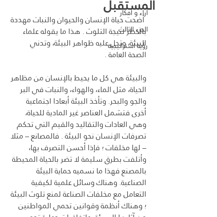
المستقبل
آراء و أفكار
 أضحت حياة الإنسان والحيوان والنبات مهددة 
الجزء الثالث
بالخطر نتيجة التلوث . هذا ما يقوله علماء 
البيئة، وتدل عليه ظواهر البيئة، وتدني 
رؤية استراتيجية
الصحة العامة .
والبيئة هي كل ما يحيط بالإنسان من مظاهر 
الحياة، مثل الماء، والهواء، والنبات في البر 
والجو والبحر. وتأخذ البيئة أبعادا اجتماعية 
أخرى فتشمل العناصر غير المادية للحياة، 
وهي العادات والتقاليد والقيم التي تحكم 
تصرفات الإنسان نحو البيئة . فالمصانع – مثلا 
– لها مخلفات ؛ فإذا أحسن التصرف بها، 
وأتلفت بطرق سليمة لا تضر بالحياة المحيطة 
بالمصنع فهذا ما نسميه حماية البيئة 
الصناعية. وهناك وسائل علمية لكيفية 
التعامل مع مخلفات الصناعة لمنع تلوث البيئة 
؛ وهناك أنظمة وقوانين تحمي المواطنين 