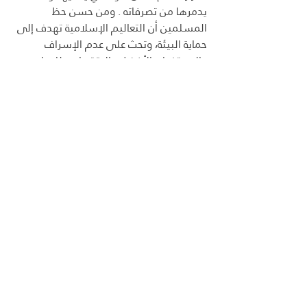
يدمرها من تصرفاته . ومن حسن حظ 
المسلمين أن التعاليم الإسلامية تهدف إلى 
حماية البيئة، وتحث على عدم الإسراف 
والاستخدام الأفضل والاقتصادي للمياه 
والغذاء، ويحث الإسلام على إماطة الأذى عن 
الطريق ، وعلى الأمر بالمعروف والنهي عن 
المنكر ، ويمنع الإضرار بالبيئة بالحث على 
حماية الشجر وغرسه وسقايته ، وعدم تلويث 
الماء والهواء، والمحافظة على النبات 
والحيوان وألا يستخدم الإنسان هذه النعم 
إلا بقدر الحاجة. وإذا أردنا أن نعيش عيشة 
مستقبلية سعيدة وصحية وممتعة ، فيجب 
علينا أن نتعاون جميعا لتطبيق أنظمة البيئة، 
سواء كنا مواطنين أو مسؤولين، وأن نخاف 
الله في الاستفادة من بيئتنا والمحافظة 
عليها، وعدم تلويثها لنتجنب أخطارها.
آراء و أفكار
الجزء الثالث
رؤية استراتيجية